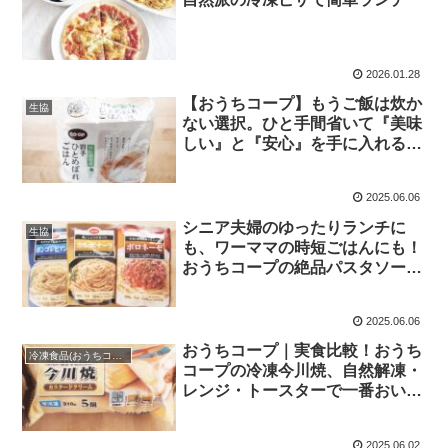
2026.01.28
【おうちコープ】もうご飯は炊か
生協
ない選択。ひと手間省いて『美味
しい』と『安心』を手に入れる方
法
2025.06.06
シニア夫婦のゆったりランチに
生協
も、ワーママの時短ごはんにも！
おうちコープの絶品パスタソース
3種
2025.06.06
おうちコープ｜実食比較！おうち
冷凍食品(おうちコープ）
コープの冷凍今川焼、自然解凍・
レンジ・トースターで一番おいし
いのはコレ！
2025.06.02