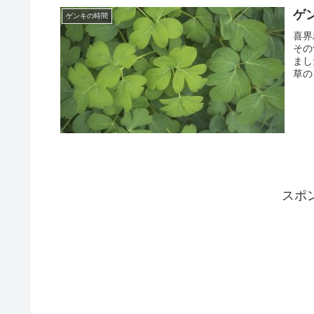
ゲ
ゲンキの時間
喜界
その
まし
草の
を喜
スポ