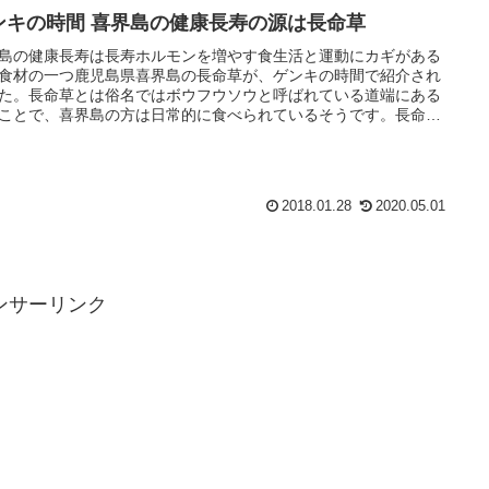
ンキの時間 喜界島の健康長寿の源は長命草
島の健康長寿は長寿ホルモンを増やす食生活と運動にカギがある
食材の一つ鹿児島県喜界島の長命草が、ゲンキの時間で紹介され
た。長命草とは俗名ではボウフウソウと呼ばれている道端にある
ことで、喜界島の方は日常的に食べられているそうです。長命草
界島以外でもお取り寄せする方法は。
2018.01.28
2020.05.01
ンサーリンク