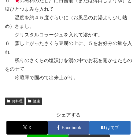
５
★
の材料のだし汁に白醤油（または薄口しょうゆ）と
塩ひとつまみを入れて
温度を約４５度ぐらいに（お風呂のお湯より少し熱
め）さまし、
クリスタルコラージュを入れて溶かす。
６ 蒸し上がったさくら豆腐の上に、５をお好みの量を入
れ
残りのさくらの塩漬けを湯の中でお花を開かせたもの
をのせて
冷蔵庫で固めて出来上がり。
お料理
健康
シェアする
X
Facebook
はてブ