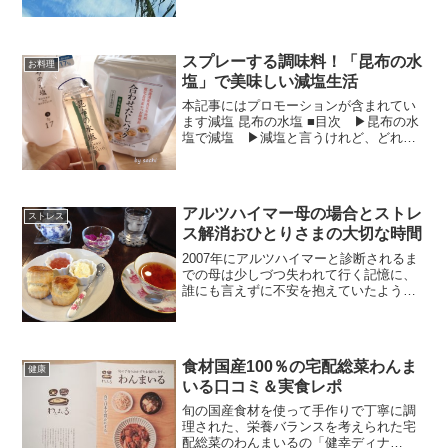
り、脳の神経細胞に変化が...
スプレーする調味料！「昆布の水
お料理
塩」で美味しい減塩生活
本記事にはプロモーションが含まれてい
ます減塩 昆布の水塩 ■目次 ▶昆布の水
塩で減塩 ▶減塩と言うけれど、どれぐ
らい減塩なの？ ▶減塩だけじゃなく
「うま味」もたっぷり ▶昆布の水塩の
種類昆布の水塩で減塩松前屋さんの昆布
の水塩は、塩分濃度１５...
アルツハイマー母の場合とストレ
ストレス
ス解消おひとりさまの大切な時間
2007年にアルツハイマーと診断されるま
での母は少しづつ失われて行く記憶に、
誰にも言えずに不安を抱えていたように
思います。何時ものスーパーに買い物に
行けば、帰り道がわからなくなり、電話
をかけてきたり1分と空けずに電話ばかり
かけてきたり、その...
食材国産100％の宅配総菜わんま
健康
いる口コミ＆実食レポ
旬の国産食材を使って手作りで丁寧に調
理された、栄養バランスを考えられた宅
配総菜のわんまいるの「健幸ディナ