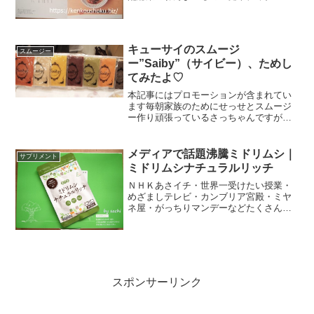
ー」！
キューサイのスムージ
スムージー
ー”Saiby”（サイビー）、ためし
てみたよ♡
本記事にはプロモーションが含まれてい
ます毎朝家族のためにせっせとスムージ
ー作り頑張っているさっちゃんですが、
先日ひょんなことからとっても便利で美
味しいスムージーがあることを小耳には
さみました。毎朝、いろいろなお野菜で
メディアで話題沸騰ミドリムシ｜
サプリメント
スムージーいろいろなお野...
ミドリムシナチュラルリッチ
ＮＨＫあさイチ・世界一受けたい授業・
めざましテレビ・カンブリア宮殿・ミヤ
ネ屋・がっちりマンデーなどたくさんの
メディアに取り上げられているミドリム
シ。ミドリムシナチュラルリッチの効果
は、まさに動物としてのミドリムシの働
き５９種類の栄養素をバランスよく含ん
でいるという点にあります。人間が体内
で合成できないアミノ酸（９種類）を全
スポンサーリンク
て含む、１８種類のアミノ酸をバランス
よく含んでいます。さらに現代人に最も
不足しがちな亜鉛・食物繊維・不飽和脂