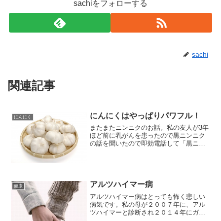
sachiをフォローする
sachi
関連記事
にんにくはやっぱりパワフル！
にんにく
またまたニンニクのお話。私の友人が3年
ほど前に乳がんを患ったので黒ニンニク
の話を聞いたので即効電話して「黒ニン
ニクが、ガンに良いみたいよ！」とお知
らせしました。そうすると、友人いわく
「パパがいろいろ調べて黒ニンニクじゃ
ないけど毎日普通の白い...
アルツハイマー病
健康
アルツハイマー病はとっても怖く悲しい
病気です。私の母が２００７年に、アル
ツハイマーと診断され２０１４年にガン
を患い、逝ってしまいましたがその間の