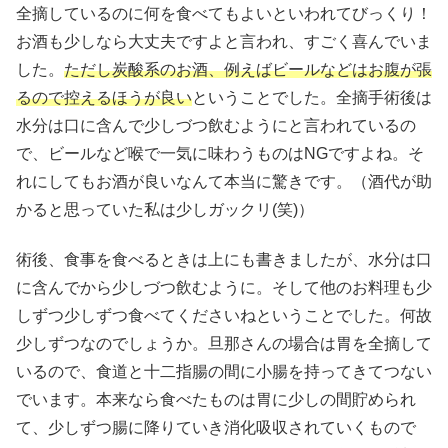
全摘しているのに何を食べてもよいといわれてびっくり！
お酒も少しなら大丈夫ですよと言われ、すごく喜んでいま
した。
ただし炭酸系のお酒、例えばビールなどはお腹が張
るので控えるほうが良い
ということでした。全摘手術後は
水分は口に含んで少しづつ飲むようにと言われているの
で、ビールなど喉で一気に味わうものはNGですよね。そ
れにしてもお酒が良いなんて本当に驚きです。（酒代が助
かると思っていた私は少しガックリ(笑)）
術後、食事を食べるときは上にも書きましたが、水分は口
に含んでから少しづつ飲むように。そして他のお料理も少
しずつ少しずつ食べてくださいねということでした。何故
少しずつなのでしょうか。旦那さんの場合は胃を全摘して
いるので、食道と十二指腸の間に小腸を持ってきてつない
でいます。本来なら食べたものは胃に少しの間貯められ
て、少しずつ腸に降りていき消化吸収されていくもので