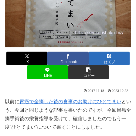
X
Facebook
はてブ
LINE
コピー
2017.11.18
2023.12.22
以前に
胃癌で全摘した後の食事のお助けにひとてまい
とい
う、今回と同じような記事を書いたのですが、今回胃癌全
摘手術後の栄養指導を受けて、確信しましたのでもう一
度”ひとてまい”について書くことにしました。