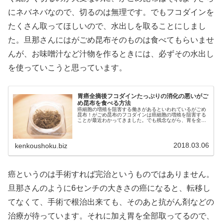
にネバネバなので、切るのは無理です。でもフコダインを
たくさん取ってほしいので、水出しを取ることにしまし
た。旦那さんにはがごめ昆布そのものは食べてもらいませ
んが、お味噌汁など汁物を作るときには、必ずその水出し
を使っていこうと思っています。
胃癌全摘後フコダインたっぷりの消化の悪いがご
め昆布を食べる方法
癌細胞の増殖を阻害する働きがあるといわれているがごめ
昆布！がごめ昆布のフコダインは癌細胞の増殖を阻害する
ことが最近わかってきました。でも残念ながら、胃を全摘
手術した旦那さんは、消化の悪い海草などを食べることは
やめるようにと言われています。でも癌細胞の増殖を阻害
するがごめ昆布は、旦那さんには食べてほしい！そう思っ
ていろいろと試してみました。
2018.03.06
kenkoushoku.biz
癌というのは手術すれば完治というものではありません。
旦那さんのように6センチの大きさの癌になると、転移し
てなくて、手術で根治出来ても、そのあと抗がん剤などの
治療が待っています。それに加え胃を全部取ってるので、