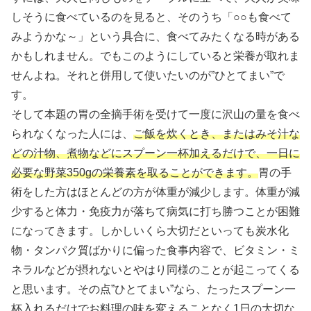
しそうに食べているのを見ると、そのうち「○○も食べて
みようかな～」という具合に、食べてみたくなる時がある
かもしれません。でもこのようにしていると栄養が取れま
せんよね。それと併用して使いたいのが”ひとてまい”で
す。
そして本題の胃の全摘手術を受けて一度に沢山の量を食べ
られなくなった人には、
ご飯を炊くとき、またはみそ汁な
どの汁物、煮物などにスプーン一杯加えるだけで、一日に
必要な野菜350gの栄養素を取ることができます。
胃の手
術をした方はほとんどの方が体重が減少します。体重が減
少すると体力・免疫力が落ちて病気に打ち勝つことが困難
になってきます。しかしいくら大切だといっても炭水化
物・タンパク質ばかりに偏った食事内容で、ビタミン・ミ
ネラルなどが摂れないとやはり同様のことが起こってくる
と思います。その点”ひとてまい”なら、たったスプーン一
杯入れるだけでお料理の味を変えることなく1日の大切な