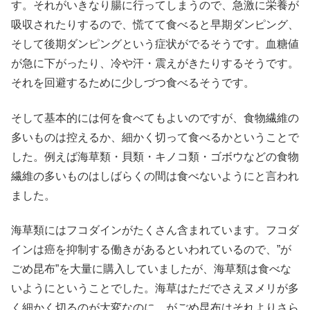
す。それがいきなり腸に行ってしまうので、急激に栄養が
吸収されたりするので、慌てて食べると早期ダンピング、
そして後期ダンピングという症状がでるそうです。血糖値
が急に下がったり、冷や汗・震えがきたりするそうです。
それを回避するために少しづつ食べるそうです。
そして基本的には何を食べてもよいのですが、食物繊維の
多いものは控えるか、細かく切って食べるかということで
した。例えば海草類・貝類・キノコ類・ゴボウなどの食物
繊維の多いものはしばらくの間は食べないようにと言われ
ました。
海草類にはフコダインがたくさん含まれています。フコダ
インは癌を抑制する働きがあるといわれているので、”が
ごめ昆布”を大量に購入していましたが、海草類は食べな
いようにということでした。海草はただでさえヌメリが多
く細かく切るのが大変なのに、がごめ昆布はそれよりさら