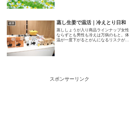
者、そして病中病後の栄養補給などに重
宝です。
蒸し生姜で温活｜冷えとり日和
健康
蒸ししょうが入り商品ラインナップ女性
ならずとも男性も冷えは万病のもと。体
温が一度下がるとがんになるリスクが上
がるといわれている医学博士もおられる
ほど、体の冷えは大敵。夏の暑い真っ盛
りでもエアコンの普及している現代では
いかにして体を冷やさない...
スポンサーリンク