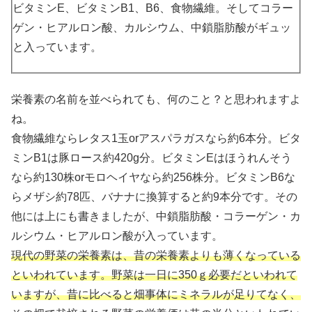
ビタミンE、ビタミンB1、B6、食物繊維。そしてコラー
ゲン・ヒアルロン酸、カルシウム、中鎖脂肪酸がギュッ
と入っています。
栄養素の名前を並べられても、何のこと？と思われますよ
ね。
食物繊維ならレタス1玉orアスパラガスなら約6本分。ビタ
ミンB1は豚ロース約420g分。ビタミンEはほうれんそう
なら約130株orモロヘイヤなら約256株分。ビタミンB6な
らメザシ約78匹、バナナに換算すると約9本分です。その
他には上にも書きましたが、中鎖脂肪酸・コラーゲン・カ
ルシウム・ヒアルロン酸が入っています。
現代の野菜の栄養素は、昔の栄養素よりも薄くなっている
といわれています。野菜は一日に350ｇ必要だといわれて
いますが、昔に比べると畑事体にミネラルが足りてなく、