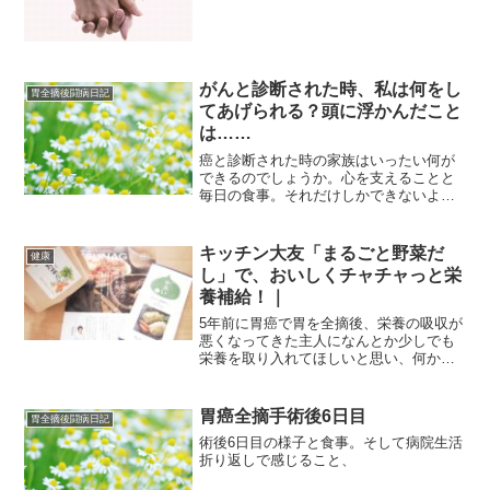
母本人の苦しみは計り知れなく、父の苦
しみ、まわりの家族の苦しみ、母の兄弟
の苦しみそれは壮絶なもの...
がんと診断された時、私は何をし
胃全摘後闘病日記
てあげられる？頭に浮かんだこと
は……
癌と診断された時の家族はいったい何が
できるのでしょうか。心を支えることと
毎日の食事。それだけしかできないよう
に思いますが、それが一番大切な気がし
ます。がん告知された家族の気持ちに寄
り添うこと。それが一番大切だと思いま
キッチン大友「まるごと野菜だ
健康
す。
し」で、おいしくチャチャっと栄
養補給！｜
5年前に胃癌で胃を全摘後、栄養の吸収が
悪くなってきた主人になんとか少しでも
栄養を取り入れてほしいと思い、何か良
いものはないかと思っていた時にキッチ
ン大友さまの「まるごと野菜だし」を、
お試しさせていただく機会を頂きまし
胃癌全摘手術後6日目
胃全摘後闘病日記
た。キッチン大友「まるごと野菜だし」
術後6日目の様子と食事。そして病院生活
を使ってみた感想はとっても美味しく
折り返しで感じること、
て、普段のお料理に手軽に使え、栄養た
っぷりなので、小さなお子さま・高齢