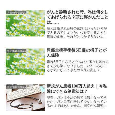
がんと診断された時、私は何をし
胃全摘後闘病日記
てあげられる？頭に浮かんだこと
は……
癌と診断された時の家族はいったい何が
できるのでしょうか。心を支えることと
毎日の食事。それだけしかできないよう
に思いますが、それが一番大切な気がし
ます。がん告知された家族の気持ちに寄
り添うこと。それが一番大切だと思いま
胃癌全摘手術後5日目の様子とが
胃全摘後闘病日記
す。
ん保険
術後5日目になるとだんだん痛みも取れて
きて少し楽になりました。いろいろなこ
とが気になってきたのや良い兆し？
新規がん患者100万人超え｜今私
胃全摘後闘病日記
達にできる健康法は？
現在、ガンは不治の病では無くなってき
たが、ガン患者が決して少なくなってい
るわけではありません。国立がん研究セ
ンターによると平成28年に新たに癌にな
る人が初めて100万人を超えそうという予