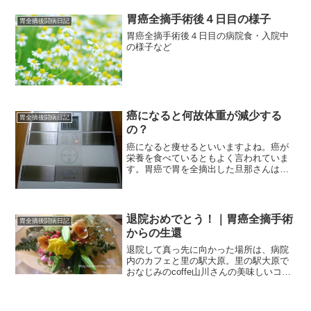
測がたてられています。27年よりも焼く2
胃癌全摘手術後４日目の様子
万8千人増え、...
胃全摘後闘病日記
胃癌全摘手術後４日目の病院食・入院中
の様子など
癌になると何故体重が減少する
胃全摘後闘病日記
の？
癌になると痩せるといいますよね。癌が
栄養を食べているともよく言われていま
す。胃癌で胃を全摘出した旦那さんは、
わずか2か月ほどで10キロ近く減少してし
まいました。それは手術で胃を全摘し
て、元の量がなかなか食べられないとい
うことだけではなく、癌の症状が無くて
退院おめでとう！｜胃癌全摘手術
胃全摘後闘病日記
も癌細胞の刺激や治療の影響で炎症性の
からの生還
サイトカインという炎症を引き起こす物
質が過剰分泌することなどと関係がある
退院して真っ先に向かった場所は、病院
そうです。
内のカフェと里の駅大原。里の駅大原で
おなじみのcoffe山川さんの美味しいコー
ヒーでほっこりタイム。