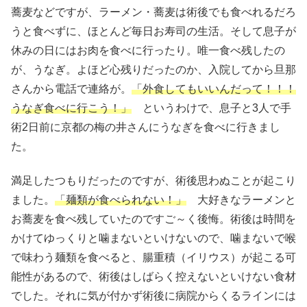
蕎麦などですが、ラーメン・蕎麦は術後でも食べれるだろ
うと食べずに、ほとんど毎日お寿司の生活。そして息子が
休みの日にはお肉を食べに行ったり。唯一食べ残したの
が、うなぎ。よほど心残りだったのか、入院してから旦那
さんから電話で連絡が。
「外食してもいいんだって！！！
うなぎ食べに行こう！」
というわけで、息子と3人で手
術2日前に京都の梅の井さんにうなぎを食べに行きまし
た。
満足したつもりだったのですが、術後思わぬことが起こり
ました。
「麺類が食べられない！」
大好きなラーメンと
お蕎麦を食べ残していたのですご～く後悔。術後は時間を
かけてゆっくりと噛まないといけないので、噛まないで喉
で味わう麺類を食べると、腸重積（イリウス）が起こる可
能性があるので、術後はしばらく控えないといけない食材
でした。それに気が付かず術後に病院からくるラインには