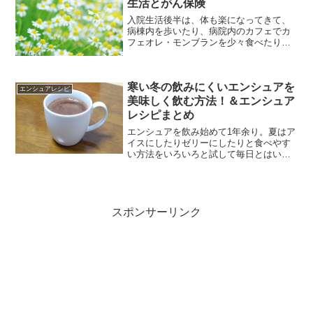
生活とがん保険
入院生活後半は、体も楽になってきて、
病棟内を歩いたり、病院内のカフェでカ
フェオレ・モンブランを少々食べたり、
病院生活としては快適？ただがん保険は
昔のものだったのでもったいないことが
あり、今の医療に合った保険を随時見直
寒い冬の飲みにくいエンシュアを
さないとということを学びました。
エンシュアレシピ
美味しく飲む方法！＆エンシュア
レシピまとめ
エンシュアを飲み始めて1年余り。夏はア
イスにしたりゼリーにしたりと食べやす
い方法をいろいろと試して毎日とはいき
ませんが、少しづつですがエンシュアを
取り入れることができた旦那さん。冬に
なるとエンシュアの独特の甘さがどうし
ても受け入れられなくなりましたが、意
外や意外とってもシンプルに美味しく飲
スポンサーリンク
める方法がありました。