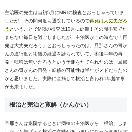
主治医の先生は当初5月にMRIの検査とおっしゃっていま
したが、その間何度も通院しているので
再発は大丈夫だろ
う
ということでMRIの検査は10月に延期！その間不安でた
まらない毎日を過ごしましたが、主治医がこの時点で「再
発は大丈夫だろう」とおっしゃったのは、旦那さんの胃が
んの進行度と術後の経過を診られていて、術後半年の再
発・転移は無いだろうという予測をたてられたのは、旦那
さんの胃がんの再発・転移の可能性は半年がメドだったの
かと思いました。実際に全摘して根治と言われ1年越す事
が出来ました。
根治と完治と寛解（かんかい）
旦那さんは退院するときに病棟の主治医から「根治」しま
した。と告げられ根治の意味があいまいになったままほぼ