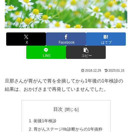
X
Facebook
はてブ
LINE
コピー
2018.12.29
2023.01.15
旦那さんが胃がんで胃を全摘してから1年後の1年検診の
結果は、おかげさまで再発していませんでした。
目次
術後1年検診
胃がんステージIIb診断からの1年抜粋