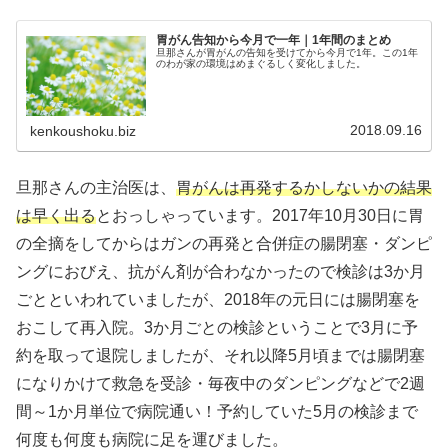
胃がん告知から今月で一年｜1年間のまとめ
旦那さんが胃がんの告知を受けてから今月で1年。この1年
のわが家の環境はめまぐるしく変化しました。
2018.09.16
kenkoushoku.biz
旦那さんの主治医は、
胃がんは再発するかしないかの結果
は早く出る
とおっしゃっています。2017年10月30日に胃
の全摘をしてからはガンの再発と合併症の腸閉塞・ダンピ
ングにおびえ、抗がん剤が合わなかったので検診は3か月
ごとといわれていましたが、2018年の元日には腸閉塞を
おこして再入院。3か月ごとの検診ということで3月に予
約を取って退院しましたが、それ以降5月頃までは腸閉塞
になりかけて救急を受診・毎夜中のダンピングなどで2週
間～1か月単位で病院通い！予約していた5月の検診まで
何度も何度も病院に足を運びました。