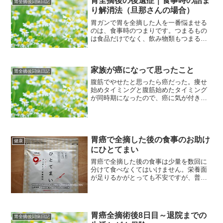
胃全摘後の後遺症｜食事時の詰ま
胃全摘後闘病日記
り解消法（旦那さんの場合）
胃ガンで胃を全摘した人を一番悩ませる
のは、食事時のつまりです。つまるもの
は食品だけでなく、飲み物類もつまる事
を知って驚きました。1日3度の食事のほ
かに、お茶を飲んだり、コーヒー、ジュ
ースなどを飲む度にゴクゴク飲みほせな
家族が癌になって思ったこと
い辛さは本人にだけしかわかるはずあり
胃全摘後闘病日記
ません。有料老人ホームの厨房でパート
腹筋でやせたと思ったら癌だった。痩せ
している私が勉強したつまり解消法をご
始めタイミングと腹筋始めたタイミング
紹介します。
が同時期になったので、癌に気が付きに
くかった。その時にだるさとかが加わっ
たときは、検査をするべきと今回思いま
した。
胃癌で全摘した後の食事のお助け
健康
にひとてまい
胃癌で全摘した後の食事は少量を数回に
分けて食べなくてはいけません。栄養面
が足りるかがとっても不安ですが、普通
の生活に戻った後のお助けにsスプーン一
杯入れるだけで栄養が摂れるというひと
てまいは、食が細くなってからの普段の
食事にとてもありがたい健康補助食品で
胃癌全摘術後8日目～退院までの
す。
胃全摘後闘病日記