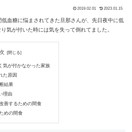
2019.02.01
2023.01.15
間低血糖に悩まされてきた旦那さんが、先日夜中に低
なり気が付いた時には気を失って倒れてました。
次
く気が付かなかった家族
れた原因
断結果
い理由
改善するための間食
ための間食