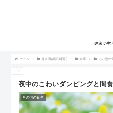
健康食生
ホーム
胃全摘後闘病日記
食事
その他の
PR
夜中のこわいダンピングと間食
その他の食事