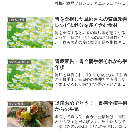
養機能食品プロシュアとエンシュアを比
較してみた。味・栄養的・持ち帰りが楽
という点にはプロシュアに軍配が上がる
かな？
胃を全摘した旦那さんの貧血改善
その他の食事
レシピ＆鉄分を多く含む食材
胃を全摘すると栄養の吸収率が悪くなる
ようで、特に旦那さんの場合は貧血がひ
どく血液検査の度に鉄分不足を指摘され
るようになりました。毎日の食生活で鉄
分を少しでもとることができればと思
い、毎日鉄分をとれるお料理を作ってい
胃癌宣告・胃全摘手術それから半
ます。その中で旦那さんが気に入ってい
胃全摘後闘病日記
る代表的なレシピをご紹介します。
年後
胃癌を宣告され、1か月も経たない間に胃
の全摘手術。毎日心の整理をする暇もな
くめまぐるしく時だけが過ぎていきまし
た。胃を全摘した旦那さんの心、仕事が
出来なくなった旦那さんの心、そして一
家の働き手を失ってしまったように錯覚
退院おめでとう！｜胃癌全摘手術
してしまった私達家族の心。一番辛いの
胃全摘後闘病日記
は旦那さんですが、これからのことを考
からの生還
えるだけで眠れる夜を過ごしてきまし
退院して真っ先に向かった場所は、病院
た。
内のカフェと里の駅大原。里の駅大原で
おなじみのcoffe山川さんの美味しいコー
ヒーでほっこりタイム。