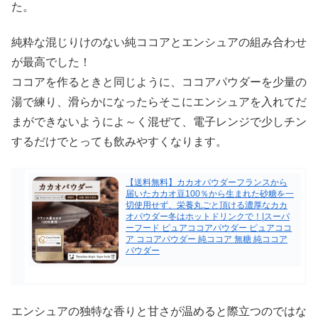
た。
純粋な混じりけのない純ココアとエンシュアの組み合わせ
が最高でした！
ココアを作るときと同じように、ココアパウダーを少量の
湯で練り、滑らかになったらそこにエンシュアを入れてだ
まができないようによ～く混ぜて、電子レンジで少しチン
するだけでとっても飲みやすくなります。
【送料無料】カカオパウダーフランスから
届いたカカオ豆100％から生まれた砂糖を一
切使用せず、栄養丸ごと頂ける濃厚なカカ
オパウダー冬はホットドリンクで！|スーパ
ーフード ピュアココアパウダー ピュアココ
ア ココアパウダー 純ココア 無糖 純ココア
パウダー
エンシュアの独特な香りと甘さが温めると際立つのではな