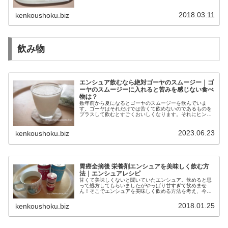
2018.03.11
kenkoushoku.biz
飲み物
エンシュア飲むなら絶対ゴーヤのスムージー｜ゴ
ーヤのスムージーに入れると苦みを感じない食べ
物は？
数年前から夏になるとゴーヤのスムージーを飲んでいま
す。ゴーヤはそれだけでは苦くて飲めないのであるものを
プラスして飲むとすごくおいしくなります。それにヒント
を得てエンシュアとゴーヤをスムージーにしたらドンピシ
ャでした！
2023.06.23
kenkoushoku.biz
胃癌全摘後 栄養剤エンシュアを美味しく飲む方
法｜エンシュアレシピ
甘くて美味しくないと聞いていたエンシュア。飲めると思
って処方してもらいましたがやっぱり甘すぎて飲めませ
ん！そこでエンシュアを美味しく飲める方法を考え、今は
美味しく飲んでいます。
2018.01.25
kenkoushoku.biz