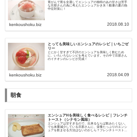
胃がんで胃を全適してエンシュアの独特のあの甘さは苦手
な旦那さんの為に考えたエンシュアかき氷！酷暑の夏の熱
中症対策に！
2018.08.10
kenkoushoku.biz
とっても美味しいエンシュアのレシピ｜いちごゼ
リー
とにかく甘すぎて不評のエンシュアを美味しく飲むため
に、いろいろなレシピを考えています。その中で旦那さん
のイチオシのレシピが完成！
2018.04.09
kenkoushoku.biz
朝食
エンシュアHを美味しく食べるレシピ｜フレンチ
トースト（シナモン風味）
エンシュアは甘すぎるので、出来るならば飲みたくない。
でも体重減少している旦那さんに、栄養たっぷりのエンシ
ュアを飲ませる方法はないのかしら？フレンチトーストな
ら、牛乳・卵などを入れるのでさらに栄養価がUP