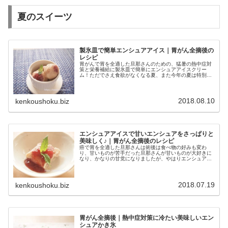
夏のスイーツ
製氷皿で簡単エンシュアアイス｜胃がん全摘後の
レシピ
胃がんで胃を全適した旦那さんのための、猛暑の熱中症対
策と栄養補給に製氷皿で簡単にエンシュアアイスクリー
ム！ただでさえ食欲がなくなる夏、また今年の夏は特別暑
い！まずいエンシュアを少しでも美味しくなる方法を毎日
模索中！
2018.08.10
kenkoushoku.biz
エンシュアアイスで甘いエンシュアをさっぱりと
美味しく♪｜胃がん全摘後のレシピ
癌で胃を全適した旦那さんは術後は食べ物の好みも変わ
り、甘いものが苦手だった旦那さんが甘いものが大好きに
なり、かなりの甘党になりましたが、やはりエンシュアの
独特のあの甘さは苦手で、目の前にあってもなかなか手が
伸びません。また猛暑の夏に甘ったる...
2018.07.19
kenkoushoku.biz
胃がん全摘後｜熱中症対策に冷たい美味しいエン
シュアかき氷