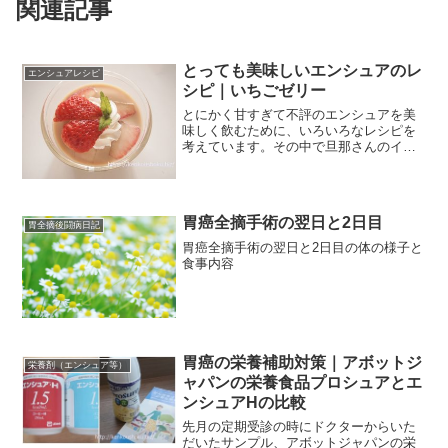
関連記事
とっても美味しいエンシュアのレ
エンシュアレシピ
シピ｜いちごゼリー
とにかく甘すぎて不評のエンシュアを美
味しく飲むために、いろいろなレシピを
考えています。その中で旦那さんのイチ
オシのレシピが完成！
胃癌全摘手術の翌日と2日目
胃全摘後闘病日記
胃癌全摘手術の翌日と2日目の体の様子と
食事内容
胃癌の栄養補助対策｜アボットジ
栄養剤（エンシュア等）
ャパンの栄養食品プロシュアとエ
ンシュアHの比較
先月の定期受診の時にドクターからいた
だいたサンプル、アボットジャパンの栄